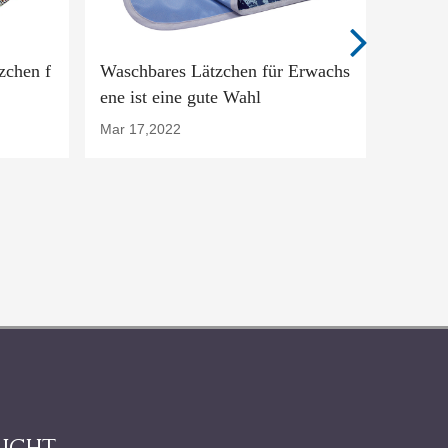
zchen f
Waschbares Lätzchen für Erwachs
Auf de
ene ist eine gute Wahl
Erwach
Mar 17,2022
Mar 31,
ICHT