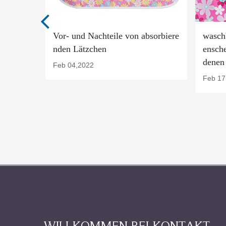
UICHUA
Vor- und Nachteile von absorbiere
waschb
UTIER
nden Lätzchen
ensche
DIE Z
denen
Feb 04,2022
ER BA
Feb 17
WILLKOMMEN BEI KONTAKT